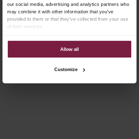
our social media, advertising and analytics partners who
may combine it with other information that you’ve
-20%
-20%
4.8
(67)
4.8
(67)
provided to them or that they’ve collected from your use
of their services.
Allow all
Customize
Opties kiezen
Opties kiezen
LUXURY SET | IPHONE | SILVY
LUXURY SET | SAMSUNG |
SILVY
NORMALE PRIJS
AANBIEDINGSPRIJS
€141,00
€112,80
NORMALE PRIJS
AANBIEDINGSPRI
€141,00
€112,80
-20%
-20%
4.8
(16)
4.8
(39)