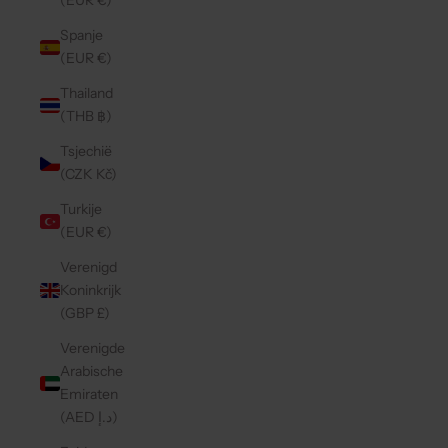
(EUR €)
Spanje
(EUR €)
Thailand
(THB ฿)
Tsjechië
(CZK Kč)
Turkije
(EUR €)
Verenigd
Koninkrijk
(GBP £)
Verenigde
Arabische
Emiraten
(AED د.إ)