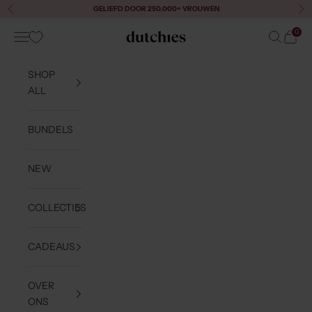
Naar inhoud
GELIEFD DOOR 250.000+ VROUWEN
Vorige
Vol
0
Menu
Zoeken
Winke
Dutchies
SHOP
ALL
BUNDELS
NEW
COLLECTIES
CADEAUS
OVER
ONS