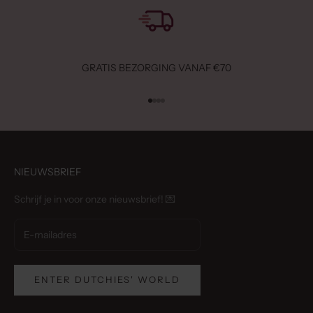
GRATIS BEZORGING VANAF €70
Naar artikel 1
Naar artikel 2
Naar artikel 3
Naar artikel 4
NIEUWSBRIEF
Schrijf je in voor onze nieuwsbrief! 💌
ENTER DUTCHIES' WORLD