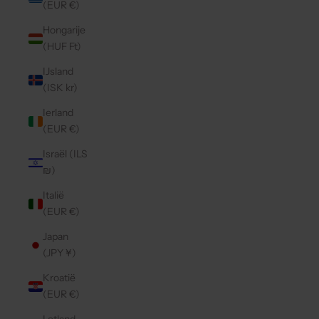
(EUR €)
Hongarije
(HUF Ft)
IJsland
(ISK kr)
Ierland
(EUR €)
Israël (ILS
₪)
Italië
(EUR €)
Japan
(JPY ¥)
Kroatië
(EUR €)