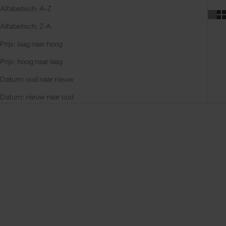
Alfabetisch: A-Z
Alfabetisch: Z-A
Prijs: laag naar hoog
Prijs: hoog naar laag
Datum: oud naar nieuw
Datum: nieuw naar oud
-40%
-40%
4.9
(97)
4.9
(97)