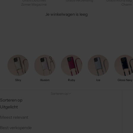
Gratis Dutchies
Gratis verzending
Gratis Aloha Bag
Zomer Magazine
Charm
Je winkelwagen is leeg
Silvy
Illusion
Ruby
Ice
Gloss Navy
Sorteren op
Sorteren op
Uitgelicht
Meest relevant
Best verkopende