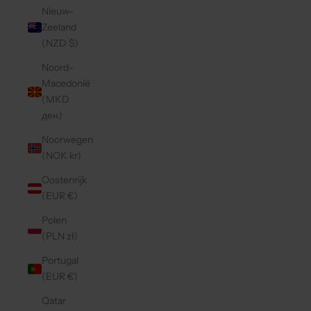
Nieuw-
Zeeland
(NZD $)
Noord-
Macedonië
(MKD
ден)
Noorwegen
(NOK kr)
Oostenrijk
(EUR €)
Polen
(PLN zł)
Portugal
(EUR €)
Qatar