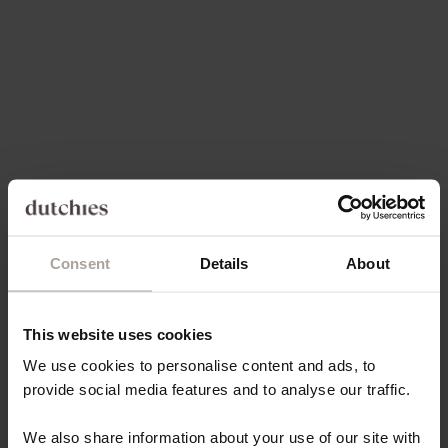
Opties kiezen
Opties kiezen
DELUXE SET | IPHONE | SILVY
DELUXE SET | SAMSUNG |
SILVY
AANBIEDINGSPRIJS
VANAF €82,80
NORMALE PRIJS
AANBIEDINGSPRI
€103,50
€82,80
-20%
-20%
4.8
(67)
4.8
(67)
Consent
Details
About
This website uses cookies
We use cookies to personalise content and ads, to
provide social media features and to analyse our traffic.
Opties kiezen
Opties kiezen
IPHONE HOESJE | SILVY
SAMSUNG HOESJE | SILVY
NORMALE PRIJS
AANBIEDINGSPRIJS
NORMALE PRIJS
AANBIEDINGSPRI
€49,50
€39,60
€49,50
€39,60
We also share information about your use of our site with