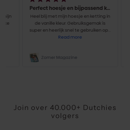
Perfect hoesje en bijpassend ketting
ijn
Heel blij met mijn hoesje en ketting in
uxe
de vanille kleur. Gebruiksgemak is
super en heerlijk snel te gebruiken op...
Read more
Zomer Magazine
htt
Join over 40.000+ Dutchies
volgers