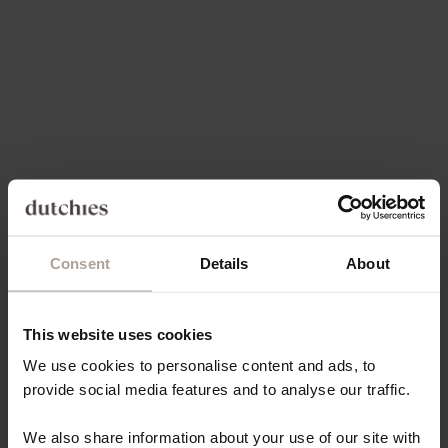
Opties kiezen
Opties kiezen
CHARM SET | SAMSUNG |
CHARM SET | IPHONE |
ORANGE | BESSIE
ORANGE | BESSIE
NORMALE PRIJS
AANBIEDINGSPRIJS
NORMALE PRIJS
AANBIEDINGSPRI
€77,00
€73,15
€77,00
€73,15
-5%
-5%
4.9
(20)
Consent
Details
About
This website uses cookies
We use cookies to personalise content and ads, to
provide social media features and to analyse our traffic.
Opties kiezen
Opties kiezen
CHARM SET | SAMSUNG |
CHARM SET | SAMSUNG |
We also share information about your use of our site with
PINK | JUNKO
CHOCOLATE BROWN | ROBYN