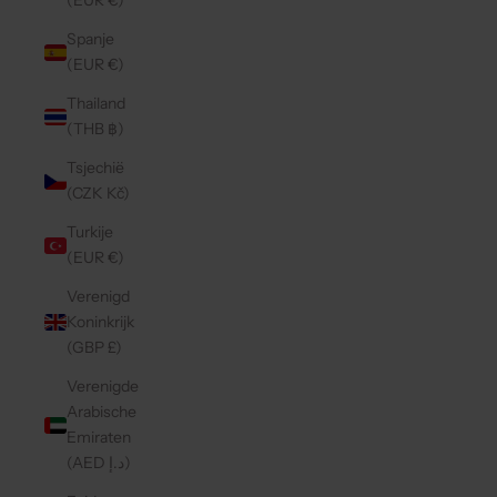
(EUR €)
Spanje
(EUR €)
Thailand
(THB ฿)
Tsjechië
(CZK Kč)
Turkije
(EUR €)
Verenigd
Koninkrijk
(GBP £)
Verenigde
Arabische
Emiraten
(AED د.إ)