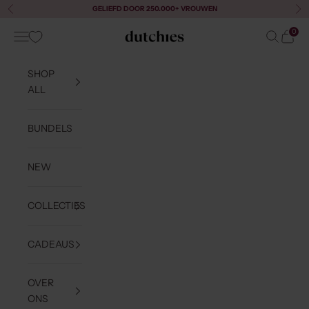
Naar inhoud
GELIEFD DOOR 250.000+ VROUWEN
Vorige
Vol
0
Menu
Zoeken
Winke
Dutchies
SHOP
ALL
BUNDELS
NEW
COLLECTIES
CADEAUS
OVER
ONS