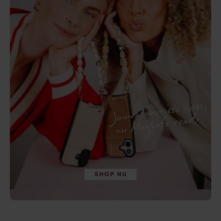
-5%
-5%
4.8
(26)
4.9
(44)