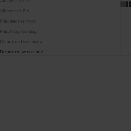
Alfabetisch: A-Z
Alfabetisch: Z-A
Prijs: laag naar hoog
Prijs: hoog naar laag
Datum: oud naar nieuw
Datum: nieuw naar oud
-5%
-5%
New arrival
New arrival
Opties kiezen
Opties kiezen
MAGSAFE SET | IPHONE |
MAGSAFE SET | IPHONE |