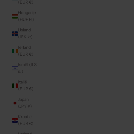
(EUR €)
Hongarije
(HUF Ft)
IJsland
(ISK kr)
Ierland
(EUR €)
Israël (ILS
₪)
Italië
(EUR €)
Japan
(JPY ¥)
Kroatië
(EUR €)