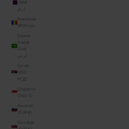
(QAR
ر.ق)
Roemenië
(RON Lei)
Saoedi-
Arabië
(SAR
ر.س)
Servië
(RSD
РСД)
Singapore
(SGD $)
Slovenië
(EUR €)
Slowakije