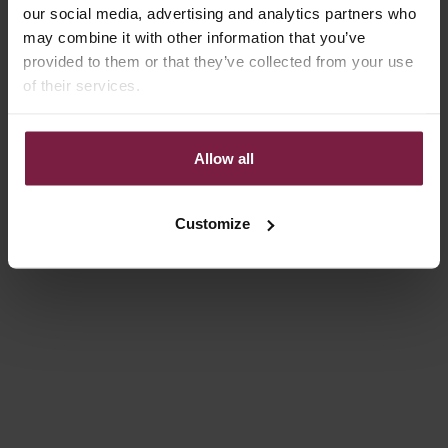
our social media, advertising and analytics partners who
NORMALE PRIJS
AANBIEDINGSPRIJS
NORMALE PRIJS
AANBIEDINGSPRI
€77,00
€73,15
€77,00
€73,15
may combine it with other information that you’ve
provided to them or that they’ve collected from your use
-5%
-5%
of their services.
Allow all
Customize
Opties kiezen
Opties kiezen
CHARM SET | SAMSUNG |
CHARM SET | IPHONE | OLIVE
OLIVE GREEN | TRUDY
GREEN | TRUDY
NORMALE PRIJS
AANBIEDINGSPRIJS
NORMALE PRIJS
AANBIEDINGSPRI
€77,00
€73,15
€77,00
€73,15
-5%
-5%