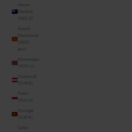
Nieuw-
Zeeland
(NZD $)
Noord-
Macedonië
(MKD
ден)
Noorwegen
(NOK kr)
Oostenrijk
(EUR €)
Polen
(PLN zł)
Portugal
(EUR €)
Qatar