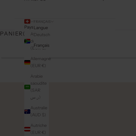
FRANÇAIS
Pays
Langue
PANIER(
0
)
Afrique
Deutsch
du Sud
Français
(EUR €)
Allemagne
(EUR €)
Arabie
saoudite
(SAR
ر.س)
Australie
(AUD $)
Autriche
(EUR €)