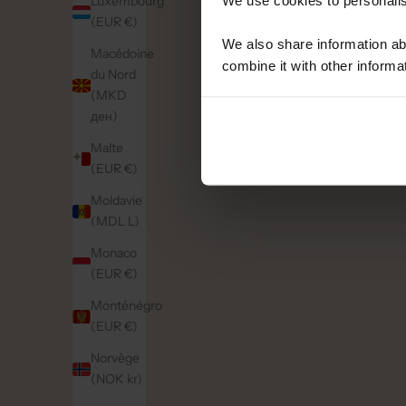
Luxembourg
(EUR €)
We also share information ab
Macédoine
combine it with other informa
du Nord
(MKD
ден)
Malte
(EUR €)
Moldavie
(MDL L)
Monaco
(EUR €)
Monténégro
(EUR €)
Norvège
(NOK kr)