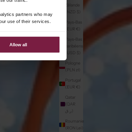
Zélande
(NZD $)
analytics partners who may
our use of their services.
Pays-Bas
(EUR €)
Pays-Bas
Allow all
caribéens
(USD $)
Pologne
(PLN zł)
Portugal
(EUR €)
Qatar
(QAR
ر.ق)
Roumanie
(RON Lei)