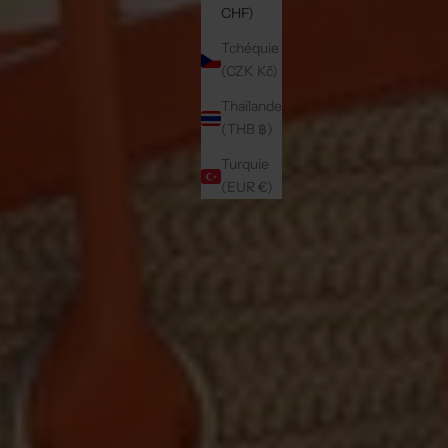
CHF)
Tchéquie
(CZK Kč)
Thaïlande
(THB ฿)
Turquie
(EUR €)