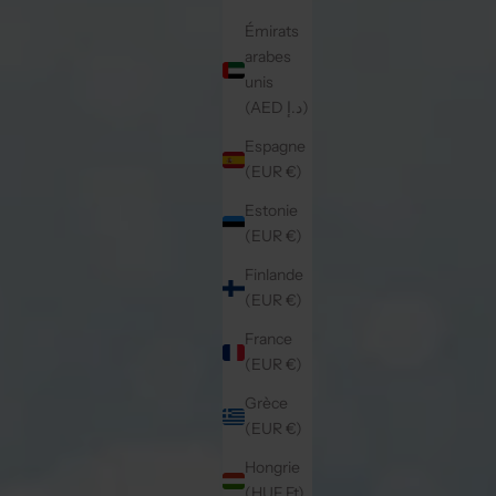
Émirats
arabes
unis
(AED د.إ)
Espagne
(EUR €)
Estonie
(EUR €)
Finlande
(EUR €)
France
(EUR €)
Grèce
(EUR €)
Hongrie
(HUF Ft)