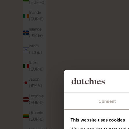
(HUF Ft)
Irlande
(EUR €)
Islande
(ISK kr)
Israël
(ILS ₪)
Italie
(EUR €)
Japon
(JPY ¥)
Lettonie
Consent
(EUR €)
Lituanie
(EUR €)
This website uses cookies
We use cookies to personalise