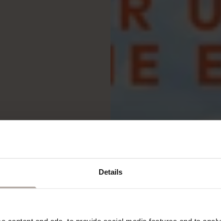
Details
 content and ads, to provide social media features and to analys