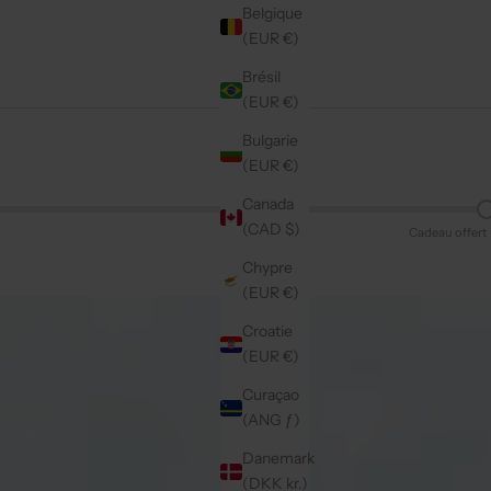
Belgique
(EUR €)
Brésil
(EUR €)
Bulgarie
(EUR €)
Canada
(CAD $)
Cadeau offert
Chypre
(EUR €)
Croatie
(EUR €)
Curaçao
(ANG ƒ)
Danemark
(DKK kr.)