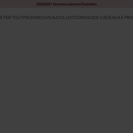
250,000+ femmes adorent Dutchies
ETER TOUT
PACKS
NOUVEAU
COLLECTIONS
GUIDE CADEAUX
À PR