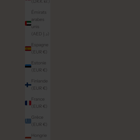
(DKK kr.)
Émirats
arabes
unis
(AED د.إ)
Espagne
(EUR €)
Estonie
(EUR €)
Finlande
(EUR €)
France
(EUR €)
Grèce
(EUR €)
Hongrie