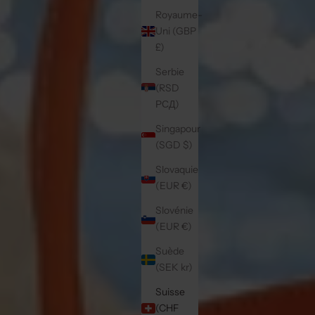
Royaume-
Uni (GBP
£)
Serbie
(RSD
РСД)
Singapour
(SGD $)
Slovaquie
(EUR €)
Slovénie
(EUR €)
Suède
(SEK kr)
Suisse
(CHF