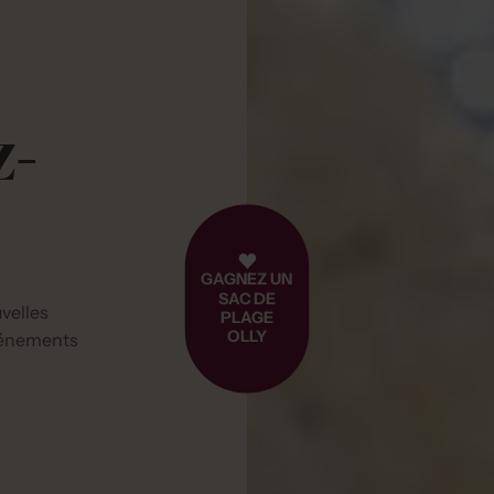
z-
GAGNEZ UN
SAC DE
uvelles
PLAGE
OLLY
événements