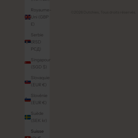
Royaume-
©2026 Dutchies, Tous droits réservés.
Uni (GBP
£)
Serbie
(RSD
РСД)
Singapour
(SGD $)
Slovaquie
(EUR €)
Slovénie
(EUR €)
Suède
(SEK kr)
Suisse