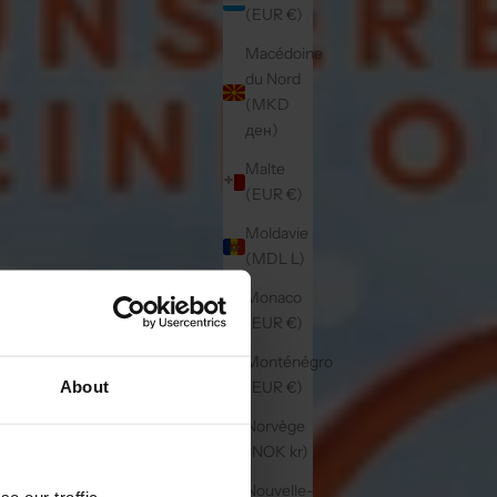
(EUR €)
Macédoine
du Nord
(MKD
ден)
Malte
(EUR €)
Moldavie
(MDL L)
Monaco
(EUR €)
Monténégro
About
(EUR €)
Norvège
(NOK kr)
Nouvelle-
e our traffic.