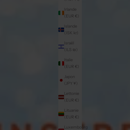
Irlande
(EUR €)
Islande
(ISK kr)
Israël
(ILS ₪)
Italie
(EUR €)
Japon
(JPY ¥)
Lettonie
(EUR €)
Lituanie
(EUR €)
Luxembourg