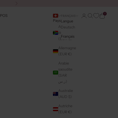
Suivant
0
Connexion
Recherche
Panier
OPOS
FRANÇAIS
Pays
Langue
Afrique
Deutsch
du Sud
Français
(EUR €)
Allemagne
(EUR €)
Arabie
saoudite
(SAR
ر.س)
Australie
(AUD $)
Autriche
(EUR €)