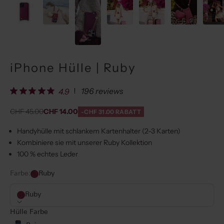
iPhone Hülle | Ruby
196 reviews
4.9
Regulärer Preis
Angebot
CHF 45.00
CHF 14.00
-CHF 31.00 RABATT
Handyhülle mit schlankem Kartenhalter (2-3 Karten)
Kombiniere sie mit unserer
Ruby
Kollektion
100 % echtes Leder
Farbe:
Ruby
Ruby
Hülle Farbe