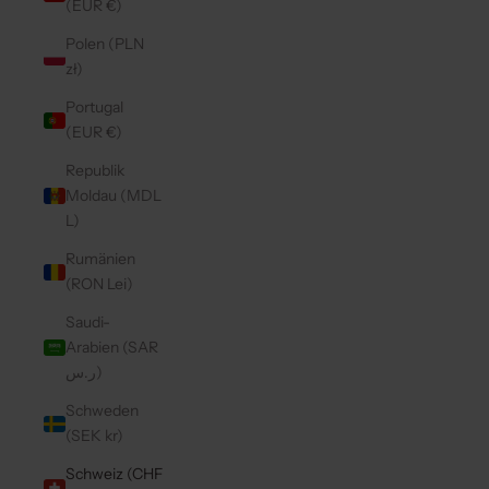
(EUR €)
Polen (PLN
zł)
Portugal
(EUR €)
Republik
Moldau (MDL
L)
Rumänien
(RON Lei)
Saudi-
Arabien (SAR
ر.س)
Schweden
(SEK kr)
Schweiz (CHF