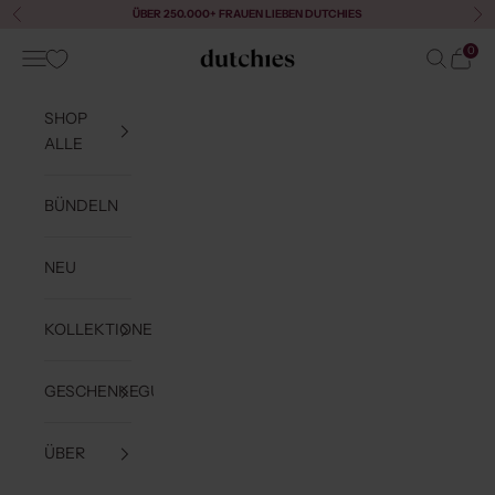
Zum Inhalt springen
ÜBER 250.000+ FRAUEN LIEBEN DUTCHIES
Zurück
Vor
0
Menü
Suchen
Waren
Dutchies
SHOP
ALLE
BÜNDELN
NEU
KOLLEKTIONEN
GESCHENKEGUIDE
ÜBER