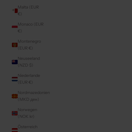
Malta (EUR
€)
Monaco (EUR
€)
Montenegro
(EUR €)
Neuseeland
(NZD $)
Niederlande
(EUR €)
Nordmazedonien
(MKD ден)
Norwegen
(NOK kr)
Österreich