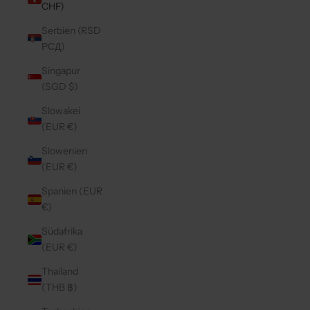
CHF)
Serbien (RSD
РСД)
Singapur
(SGD $)
Slowakei
(EUR €)
Slowenien
(EUR €)
Spanien (EUR
€)
Südafrika
(EUR €)
Thailand
(THB ฿)