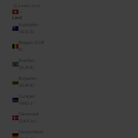
ANMELDEN
Land
Australien
(AUD $)
Belgien (EUR
€)
Brasilien
(EUR €)
Bulgarien
(EUR €)
Curaçao
(ANG ƒ)
Dänemark
(DKK kr.)
Deutschland